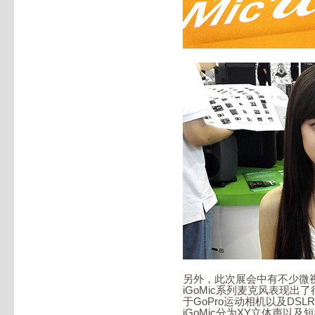
另外，此次展会中有不少微视
iGoMic系列麦克风表现出
于GoPro运动相机以及D
iGoMic分为XY立体声以及短