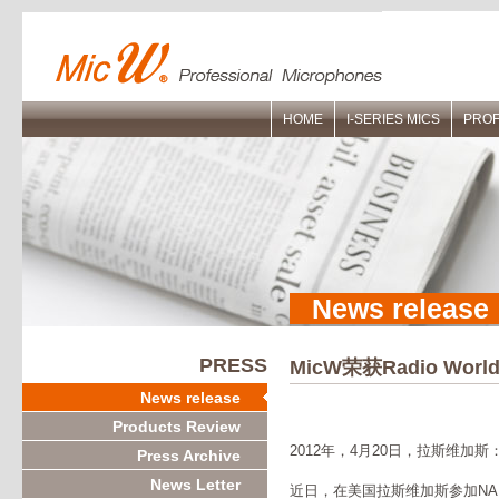
HOME
I-SERIES MICS
PROF
News release
PRESS
MicW荣获Radio World 
News release
Products Review
2012年，4月20日，拉斯维加斯
Press Archive
News Letter
近日，在美国拉斯维加斯参加NAB