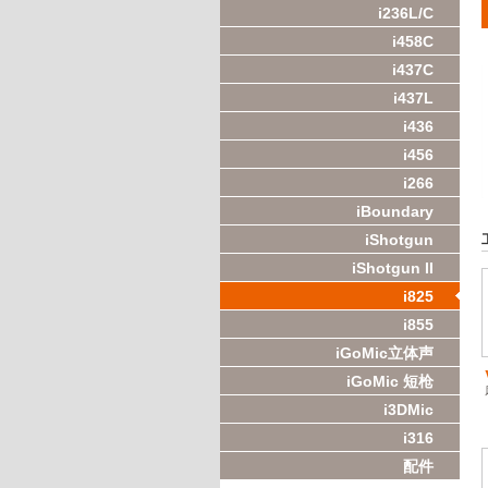
i236L/C
i458C
i437C
i437L
i436
i456
i266
iBoundary
iShotgun
iShotgun II
i825
i855
iGoMic立体声
iGoMic 短枪
i3DMic
i316
配件