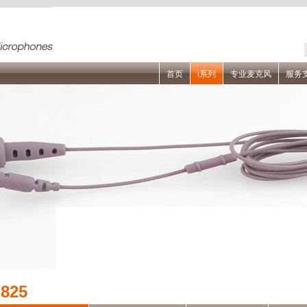
首页
i系列
专业麦克风
服务
i825