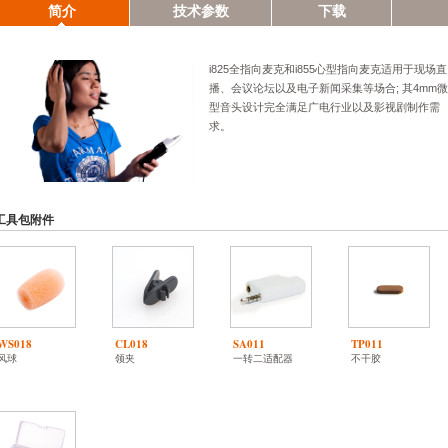
简介
技术参数
下载
i825全指向麦克和i855心型指向麦克适用于现场直
播、会议论坛以及电子新闻采集等场合; 其4mm微
型音头设计完全满足广电行业以及影视剧制作需
求。
工具包附件
WS018
CL018
SA011
TP011
风球
领夹
一转二适配器
不干胶