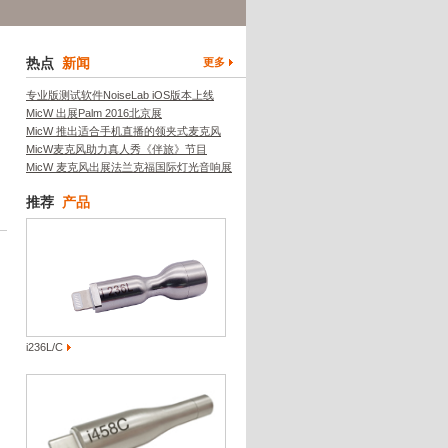
热点
新闻
更多
专业版测试软件NoiseLab iOS版本上线
MicW 出展Palm 2016北京展
MicW 推出适合手机直播的领夹式麦克风
MicW麦克风助力真人秀《伴旅》节目
MicW 麦克风出展法兰克福国际灯光音响展
推荐
产品
i236L/C